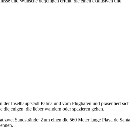
rfnisse und Wünsche derjenigen erfüllt, die einen exklusiven und
on der Inselhauptstadt Palma und vom Flughafen und präsentiert sich
e diejenigen, die lieber wandern oder spazieren gehen.
hat zwei Sandstrände: Zum einen die 560 Meter lange Playa de Santa
nennen.