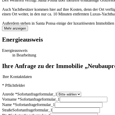
Des Weiteren verfügt Santa Ponsa über mehrere erstklassige Golfresor
Auch Yachtbesitzer kommen hier auf ihre Kosten, denn der Ort verfü
einen Ort weiter, in den nur ca. 10 Minuten entfernten Luxus-Yachthaf
Außerdem stehen in Santa Ponsa einige der luxuriösesten Immobilien
Mehr anzeigen
Energieausweis
Energieausweis
in Bearbeitung
Ihre Anfrage zu der Immobilie „Neubaupro
Ihre Kontaktdaten
* Pflichtfelder
Anrede *
Sofortanfrageformular_1
Vorname *
Sofortanfrageformular_1
Name *
Sofortanfrageformular_1
Straße
Sofortanfrageformular_1