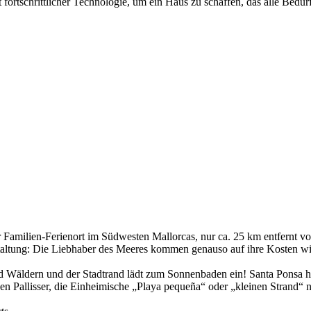
 fortschrittlicher Technologie, um ein Haus zu schaffen, das alle Bedü
r Familien-Ferienort im Südwesten Mallorcas, nur ca. 25 km entfernt v
estaltung: Die Liebhaber des Meeres kommen genauso auf ihre Kosten wi
und Wäldern und der Stadtrand lädt zum Sonnenbaden ein! Santa Ponsa 
'en Pallisser, die Einheimische „Playa pequeña“ oder „kleinen Strand“ 