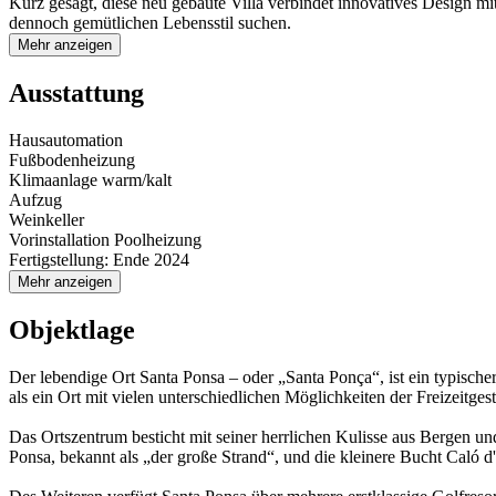
Kurz gesagt, diese neu gebaute Villa verbindet innovatives Design mit
dennoch gemütlichen Lebensstil suchen.
Mehr anzeigen
Ausstattung
Hausautomation
Fußbodenheizung
Klimaanlage warm/kalt
Aufzug
Weinkeller
Vorinstallation Poolheizung
Fertigstellung: Ende 2024
Mehr anzeigen
Objektlage
Der lebendige Ort Santa Ponsa – oder „Santa Ponça“, ist ein typische
als ein Ort mit vielen unterschiedlichen Möglichkeiten der Freizeitg
Das Ortszentrum besticht mit seiner herrlichen Kulisse aus Bergen 
Ponsa, bekannt als „der große Strand“, und die kleinere Bucht Caló d